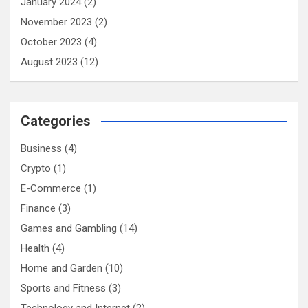
January 2024
(2)
November 2023
(2)
October 2023
(4)
August 2023
(12)
Categories
Business
(4)
Crypto
(1)
E-Commerce
(1)
Finance
(3)
Games and Gambling
(14)
Health
(4)
Home and Garden
(10)
Sports and Fitness
(3)