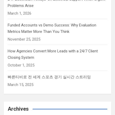
Problems Arise
March 1, 2026
Funded Accounts vs Demo Success: Why Evaluation
Metrics Matter More Than You Think
November 25, 2025
How Agencies Convert More Leads with a 24/7 Client
Closing System
October 1, 2025
빠른티비로 전 세계 스포츠 경기 실시간 스트리밍
March 15, 2025
Archives