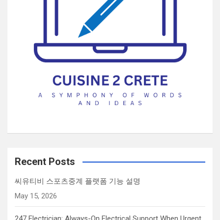
Recent Posts
씨유티비 스포츠중계 플랫폼 기능 설명
May 15, 2026
247 Electrician: Always-On Electrical Support When Urgent