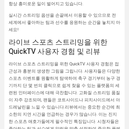
항상 흥미로운 일이 벌어지고 있습니다.
실시간 스트리밍 옵션을 손끝에서 이용할 수 있으므로 전
세계에서 좋아하는 팀과 선수를 응원하는 순간을 놓치지 마
세요!
라이브 스포츠 스트리밍을 위한
QuickTV 사용자 경험 및 리뷰
라이브 스포츠 스트리밍을 위한 QuickTV 사용자 경험은 접
근성과 흥분의 생생한 그림을 그립니다. 사용자들은 다양한
스포츠 이벤트를 원활하게 탐색하여 축구 경기부터 농구 경
기까지 단 몇 번의 클릭으로 쉽게 찾을 수 있는 플랫폼의 세
련된 인터페이스에 대해 극찬합니다. 고화질 스트리밍 품질
이 자주 강조되며, 팬들은 코트사이드나 피치사이드에서 아
드레날린을 느낄 수 있습니다.리뷰에서는 중요한 순간에 최
소한의 지연 시간을 언급하는 경우가 많습니다. 이는 진지
한 스포츠 애호가들에게 필수적인 특징입니다. 시청자들은
좋아하는 팀과 선수에게 알림을 맞춤 설정하여 중요한 플레