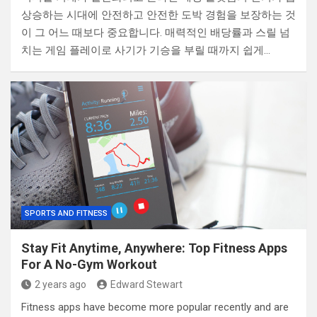
상승하는 시대에 안전하고 안전한 도박 경험을 보장하는 것
이 그 어느 때보다 중요합니다. 매력적인 배당률과 스릴 넘
치는 게임 플레이로 사기가 기승을 부릴 때까지 쉽게…
SPORTS AND FITNESS
Stay Fit Anytime, Anywhere: Top Fitness Apps
For A No-Gym Workout
2 years ago
Edward Stewart
Fitness apps have become more popular recently and are