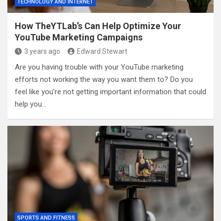
TECHNOLOGY AND INTERNET
How TheYTLab’s Can Help Optimize Your
YouTube Marketing Campaigns
3 years ago
Edward Stewart
Are you having trouble with your YouTube marketing
efforts not working the way you want them to? Do you
feel like you’re not getting important information that could
help you…
SPORTS AND FITNESS