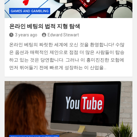
GAMES AND GAMBLING
온라인 베팅의 법적 지형 탐색
3 years ago
Edward Stewart
온라인 베팅의 짜릿한 세계에 오신 것을 환영합니다! 수많
은 옵션과 매력적인 제안으로 점점 더 많은 사람들이 탑승
하고 있는 것은 당연합니다. 그러나 이 흥미진진한 모험에
먼저 뛰어들기 전에 빠르게 성장하는 이 산업을…