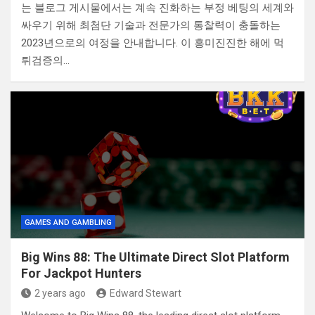
는 블로그 게시물에서는 계속 진화하는 부정 베팅의 세계와
싸우기 위해 최첨단 기술과 전문가의 통찰력이 충돌하는
2023년으로의 여정을 안내합니다. 이 흥미진진한 해에 먹
튀검증의…
GAMES AND GAMBLING
Big Wins 88: The Ultimate Direct Slot Platform
For Jackpot Hunters
2 years ago
Edward Stewart