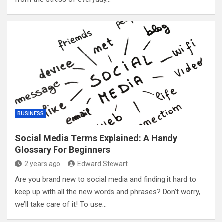
BUSINESS
Social Media Terms Explained: A Handy
Glossary For Beginners
2 years ago
Edward Stewart
Are you brand new to social media and finding it hard to
keep up with all the new words and phrases? Don’t worry,
we’ll take care of it! To use…