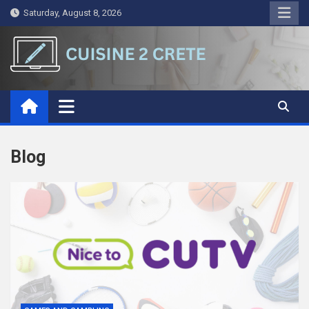
Skip
Saturday, August 8, 2026
to
content
Cuisine 2 Crete
A Symphony of Words and Ideas
Blog