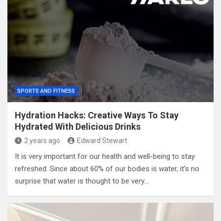
SPORTS AND FITNESS
Hydration Hacks: Creative Ways To Stay
Hydrated With Delicious Drinks
2 years ago
Edward Stewart
It is very important for our health and well-being to stay
refreshed. Since about 60% of our bodies is water, it’s no
surprise that water is thought to be very…