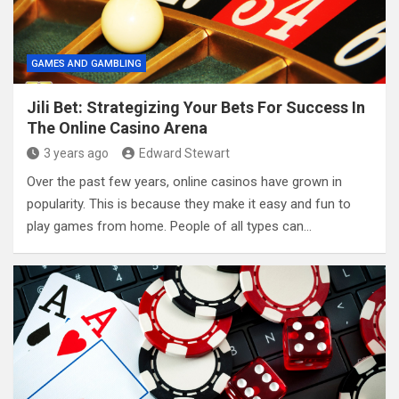
GAMES AND GAMBLING
Jili Bet: Strategizing Your Bets For Success In
The Online Casino Arena
3 years ago
Edward Stewart
Over the past few years, online casinos have grown in
popularity. This is because they make it easy and fun to
play games from home. People of all types can…