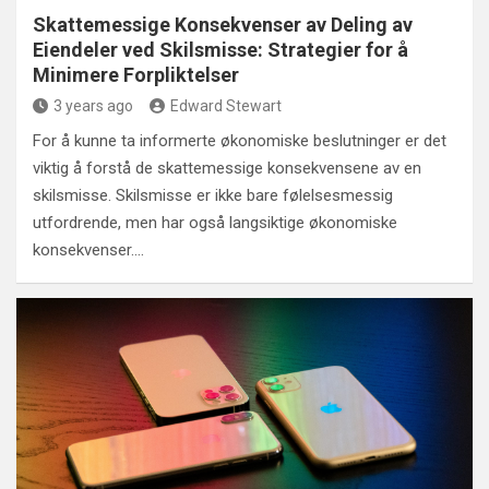
Skattemessige Konsekvenser av Deling av
Eiendeler ved Skilsmisse: Strategier for å
Minimere Forpliktelser
3 years ago
Edward Stewart
For å kunne ta informerte økonomiske beslutninger er det
viktig å forstå de skattemessige konsekvensene av en
skilsmisse. Skilsmisse er ikke bare følelsesmessig
utfordrende, men har også langsiktige økonomiske
konsekvenser.…