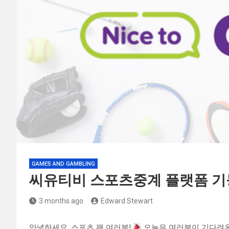
GAMES AND GAMBLING
씨유티비 스포츠중계 플랫폼 기
3 months ago
Edward Stewart
안녕하세요, 스포츠 팬 여러분!
오늘은 여러분이 기다려온