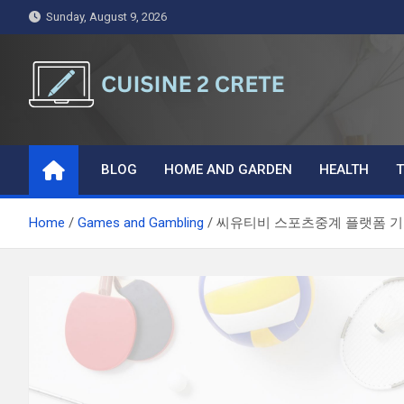
Skip
Sunday, August 9, 2026
to
content
Cuisine 2 Crete
A Symphony of Words and Ideas
BLOG
HOME AND GARDEN
HEALTH
T
Home
Games and Gambling
씨유티비 스포츠중계 플랫폼 기