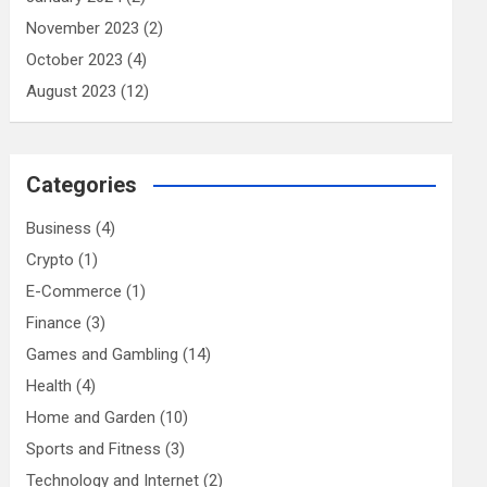
November 2023
(2)
October 2023
(4)
August 2023
(12)
Categories
Business
(4)
Crypto
(1)
E-Commerce
(1)
Finance
(3)
Games and Gambling
(14)
Health
(4)
Home and Garden
(10)
Sports and Fitness
(3)
Technology and Internet
(2)