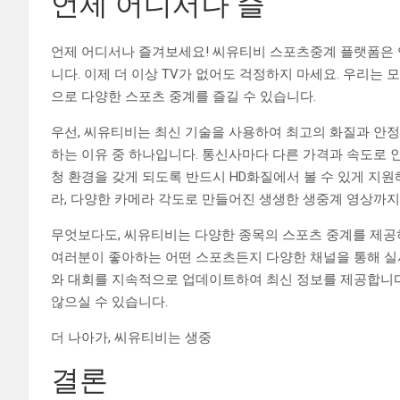
언제 어디서나 즐
언제 어디서나 즐겨보세요! 씨유티비 스포츠중계 플랫폼은 
니다. 이제 더 이상 TV가 없어도 걱정하지 마세요. 우리는
으로 다양한 스포츠 중계를 즐길 수 있습니다.
우선, 씨유티비는 최신 기술을 사용하여 최고의 화질과 안정
하는 이유 중 하나입니다. 통신사마다 다른 가격과 속도로 
청 환경을 갖게 되도록 반드시 HD화질에서 볼 수 있게 지원
라, 다양한 카메라 각도로 만들어진 생생한 생중계 영상까지
무엇보다도, 씨유티비는 다양한 종목의 스포츠 중계를 제공하는
여러분이 좋아하는 어떤 스포츠든지 다양한 채널을 통해 실
와 대회를 지속적으로 업데이트하여 최신 정보를 제공합니다
않으실 수 있습니다.
더 나아가, 씨유티비는 생중
결론