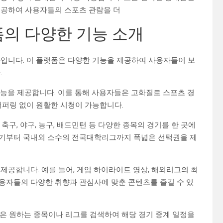
제공하여 사용자들의 스포츠 관람을 더
의 다양한 기능 소개
나입니다. 이 플랫폼은 다양한 기능을 제공하여 사용자들이 보
.
능을 제공합니다. 이를 통해 사용자들은 고화질로 스포츠 경
버퍼링 없이 원활한 시청이 가능합니다.
축구, 야구, 농구, 배드민턴 등 다양한 종목의 경기를 한 곳에
 경기부터 국내외 소수의 전국대학리그까지 폭넓은 선택권을 제
제공합니다. 예를 들어, 게임 하이라이트 영상, 해외리그의 최
사용자들의 다양한 취향과 관심사에 맞춘 콘텐츠를 즐길 수 있
은 원하는 종목이나 리그를 검색하여 해당 경기 중계 일정을